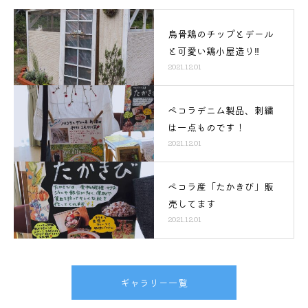
烏骨鶏のチップとデール
と可愛い鶏小屋造り‼️
2021.12.01
ペコラデニム製品、刺繍
は一点ものです！
2021.12.01
ペコラ産「たかきび」販
売してます
2021.12.01
ギャラリー一覧