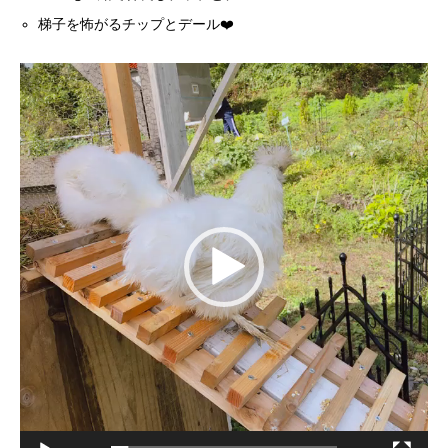
梯子を怖がるチップとデール❤️
動
画
プ
レ
ー
ヤ
ー